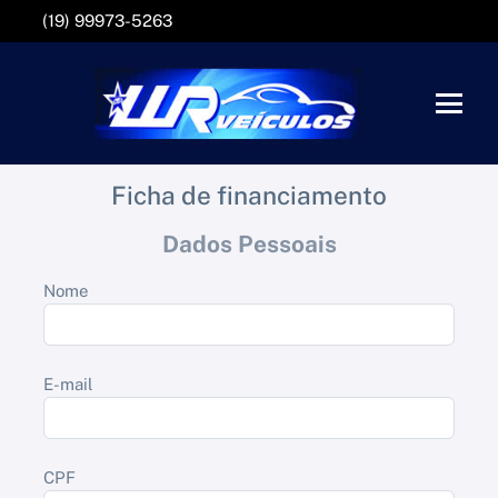
(19) 99973-5263
Ficha de financiamento
Dados Pessoais
Nome
E-mail
CPF